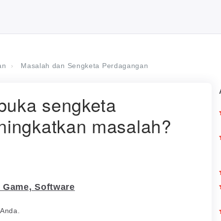
an
Masalah dan Sengketa Perdagangan
buka sengketa
ningkatkan masalah?
o Game, Software
 Anda.