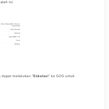
lah ini.
a dapat melakukan "
Eskalasi
" ke G2G untuk