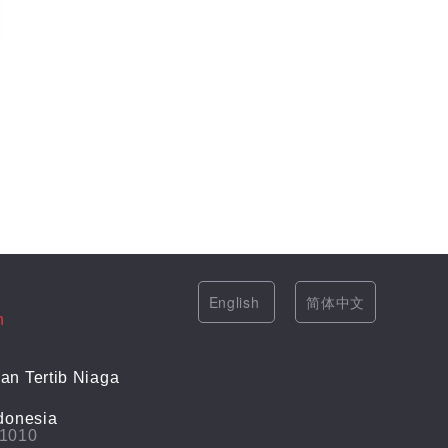
English
简体中文
n
an Tertib Niaga
donesia
-1010