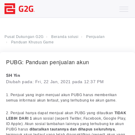
Pusat Dukungan G2G
Beranda solusi
Penjualan
Panduan Khusus Game
PUBG: Panduan penjualan akun
SH Yin
Diubah pada: Fri, 22 Jan, 2021 pada 12:37 PM
1. Penjual yang ingin menjual akun PUBG harus memberikan
semua informasi akun tertaut, yang terhubung ke akun game.
2. Penjual hanya dapat menjual akun PUBG yang ditautkan
TIDAK
LEBIH DARI 1
akun sosial (seperti Twitter, Facebook, Google Play,
ID Apple). Akun sosial tambahan lainnya yang terhubung ke akun
PUBG harus
dibatalkan tautannya dan dihapus seluruhnya
,
termasuk akun tertaut yang telah dinonaktifkan (seperti akun yang