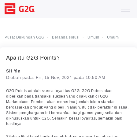
Pusat Dukungan G2G
Beranda solusi
Umum
Umum
Apa itu G2G Points?
SH Yin
Diubah pada: Fri, 15 Nov, 2024 pada 10:50 AM
G2G Points adalah skema loyalitas G2G. G2G Points akan
diberikan pada transaksi sukses yang dilakukan di G2G
Marketplace. Pembeli akan menerima jumlah token standar
berdasarkan produk yang dibeli. Namun, itu tidak berakhir di sana.
Sistem penghargaan ini bermanfaat bagi gamer yang setia dan
dikhususkan untuk G2G. Semakin besar loyalitas, semakin baik
hasilnya.
Silakan lihat tabel berikut untuk hak poin reward untuk setiap