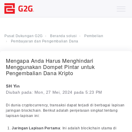
Pusat Dukungan G2G
Beranda solusi
Pembelian
Pembayaran dan Pengembalian Dana
Mengapa Anda Harus Menghindari
Menggunakan Dompet Pintar untuk
Pengembalian Dana Kripto
SH Yin
Diubah pada: Mon, 27 Mei, 2024 pada 5:23 PM
Di dunia cryptocurrency, transaksi dapat terjadi di berbagai lapisan
jaringan blockchain. Berikut adalah penjelasan singkat tentang
lapisan-lapisan ini:
Jaringan Lapisan Pertama
: Ini adalah blockchain utama di