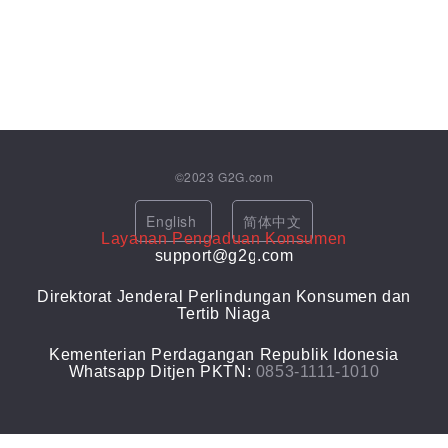
©2023
G2G.com
English
简体中文
Layanan Pengaduan Konsumen
support@g2g.com
Direktorat Jenderal Perlindungan Konsumen dan
Tertib Niaga
Kementerian Perdagangan Republik Idonesia
Whatsapp Ditjen PKTN:
0853-1111-1010