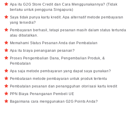
Apa itu G2G Store Credit dan Cara Menggunakannya? (Tidak
berlaku untuk pengguna Singapura)
Saya tidak punya kartu kredit. Apa alternatif metode pembayaran
yang tersedia?
Pembayaran berhasil, tetapi pesanan masih dalam status tertunda
atau dibatalkan.
Memahami Status Pesanan Anda dan Pembatalan
Apa itu biaya penanganan pesanan?
Proses Pengembalian Dana, Pengembalian Produk, &
Pembatalan
Apa saja metode pembayaran yang dapat saya gunakan?
Pembatasan metode pembayaran untuk produk tertentu
Pembatalan pesanan dan penangguhan otorisasi kartu kredit
PPN Biaya Penanganan Pembeli UE
Bagaimana cara menggunakan G2G Points Anda?