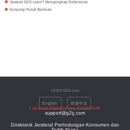
Apakah G2G scam? Mengungkap Kebenaran
Kunjungi Pusat Bantuan
©2023
G2G.com
English
简体中文
Layanan Pengaduan Konsumen
support@g2g.com
Direktorat Jenderal Perlindungan Konsumen dan
Tertib Niaga