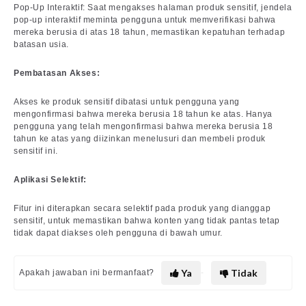
Pop-Up Interaktif: Saat mengakses halaman produk sensitif, jendela
pop-up interaktif meminta pengguna untuk memverifikasi bahwa
mereka berusia di atas 18 tahun, memastikan kepatuhan terhadap
batasan usia.
Pembatasan Akses:
Akses ke produk sensitif dibatasi untuk pengguna yang
mengonfirmasi bahwa mereka berusia 18 tahun ke atas. Hanya
pengguna yang telah mengonfirmasi bahwa mereka berusia 18
tahun ke atas yang diizinkan menelusuri dan membeli produk
sensitif ini.
Aplikasi Selektif:
Fitur ini diterapkan secara selektif pada produk yang dianggap
sensitif, untuk memastikan bahwa konten yang tidak pantas tetap
tidak dapat diakses oleh pengguna di bawah umur.
Ya
Tidak
Apakah jawaban ini bermanfaat?