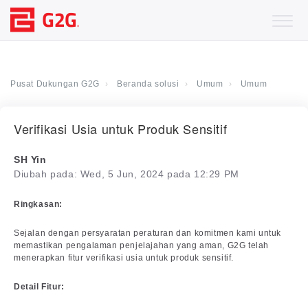
Pusat Dukungan G2G
Beranda solusi
Umum
Umum
Verifikasi Usia untuk Produk Sensitif
SH Yin
Diubah pada: Wed, 5 Jun, 2024 pada 12:29 PM
Ringkasan:
Sejalan dengan persyaratan peraturan dan komitmen kami untuk
memastikan pengalaman penjelajahan yang aman, G2G telah
menerapkan fitur verifikasi usia untuk produk sensitif.
Detail Fitur: