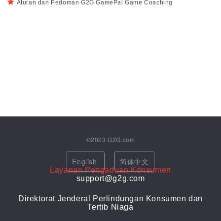
Aturan dan Pedoman G2G GamePal Game Coaching
©2023
G2G.com
English
简体中文
Layanan Pengaduan Konsumen
support@g2g.com
Direktorat Jenderal Perlindungan Konsumen dan
Tertib Niaga